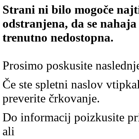
Strani ni bilo mogoče najt
odstranjena, da se nahaja
trenutno nedostopna.
Prosimo poskusite naslednj
Če ste spletni naslov vtipkal
preverite črkovanje.
Do informacij poizkusite pr
ali