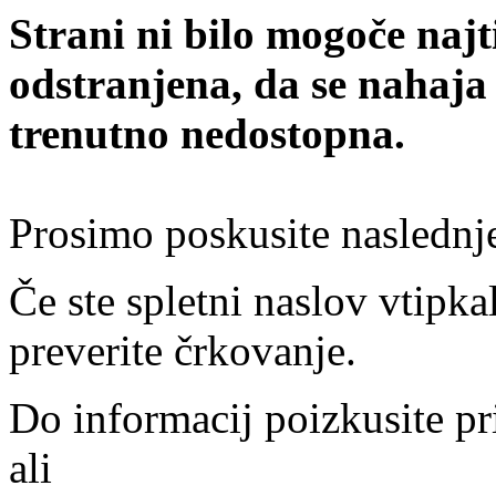
Strani ni bilo mogoče najt
odstranjena, da se nahaja
trenutno nedostopna.
Prosimo poskusite naslednj
Če ste spletni naslov vtipkal
preverite črkovanje.
Do informacij poizkusite pr
ali