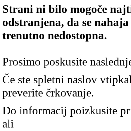
Strani ni bilo mogoče najt
odstranjena, da se nahaja
trenutno nedostopna.
Prosimo poskusite naslednj
Če ste spletni naslov vtipkal
preverite črkovanje.
Do informacij poizkusite pr
ali