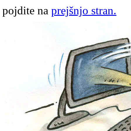
pojdite na
prejšnjo stran.