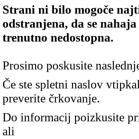
Strani ni bilo mogoče najt
odstranjena, da se nahaja
trenutno nedostopna.
Prosimo poskusite naslednj
Če ste spletni naslov vtipkal
preverite črkovanje.
Do informacij poizkusite pr
ali