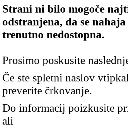
Strani ni bilo mogoče najt
odstranjena, da se nahaja
trenutno nedostopna.
Prosimo poskusite naslednj
Če ste spletni naslov vtipkal
preverite črkovanje.
Do informacij poizkusite pr
ali