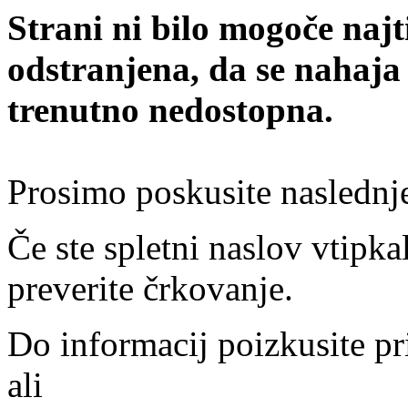
Strani ni bilo mogoče najt
odstranjena, da se nahaja
trenutno nedostopna.
Prosimo poskusite naslednj
Če ste spletni naslov vtipkal
preverite črkovanje.
Do informacij poizkusite pr
ali