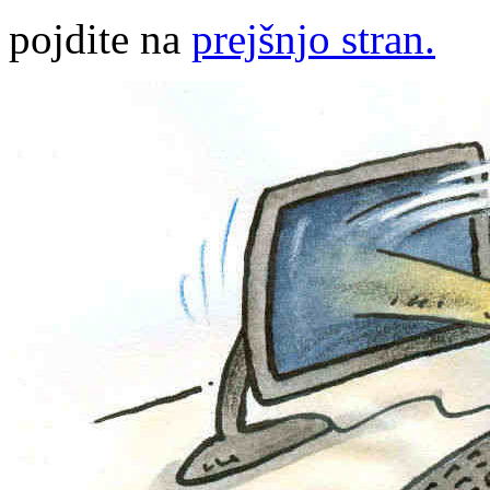
pojdite na
prejšnjo stran.