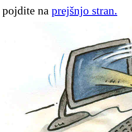
pojdite na
prejšnjo stran.