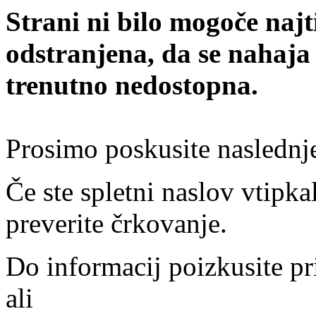
Strani ni bilo mogoče najt
odstranjena, da se nahaja
trenutno nedostopna.
Prosimo poskusite naslednj
Če ste spletni naslov vtipkal
preverite črkovanje.
Do informacij poizkusite pr
ali