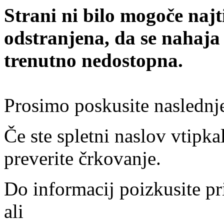
Strani ni bilo mogoče najt
odstranjena, da se nahaja
trenutno nedostopna.
Prosimo poskusite naslednj
Če ste spletni naslov vtipkal
preverite črkovanje.
Do informacij poizkusite pr
ali