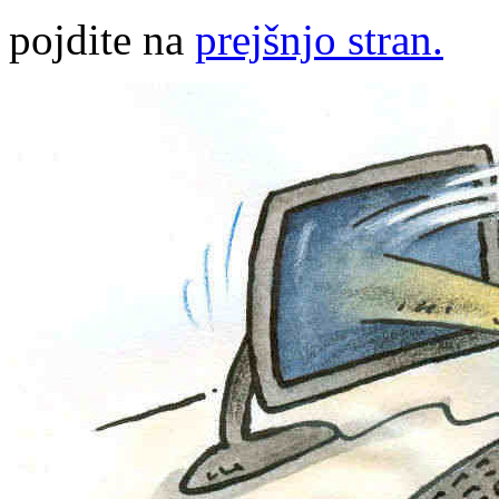
pojdite na
prejšnjo stran.