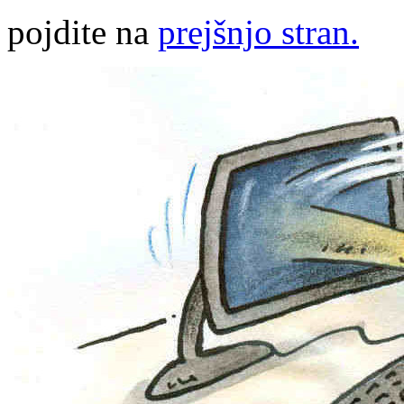
pojdite na
prejšnjo stran.