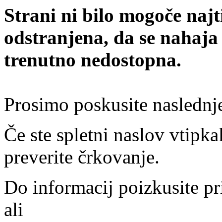
Strani ni bilo mogoče najt
odstranjena, da se nahaja
trenutno nedostopna.
Prosimo poskusite naslednj
Če ste spletni naslov vtipkal
preverite črkovanje.
Do informacij poizkusite pr
ali