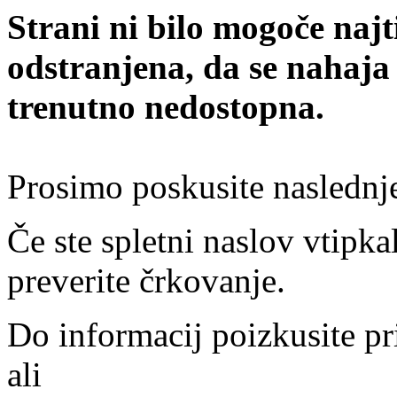
Strani ni bilo mogoče najt
odstranjena, da se nahaja
trenutno nedostopna.
Prosimo poskusite naslednj
Če ste spletni naslov vtipkal
preverite črkovanje.
Do informacij poizkusite pr
ali