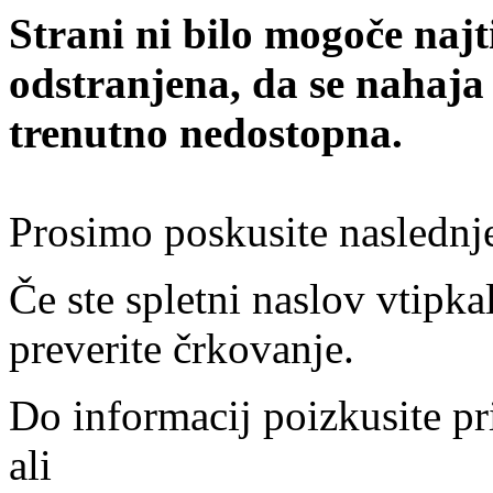
Strani ni bilo mogoče najt
odstranjena, da se nahaja
trenutno nedostopna.
Prosimo poskusite naslednj
Če ste spletni naslov vtipkal
preverite črkovanje.
Do informacij poizkusite pr
ali