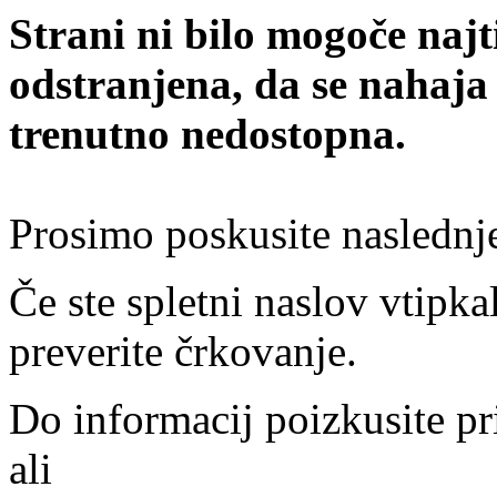
Strani ni bilo mogoče najt
odstranjena, da se nahaja
trenutno nedostopna.
Prosimo poskusite naslednj
Če ste spletni naslov vtipkal
preverite črkovanje.
Do informacij poizkusite pr
ali