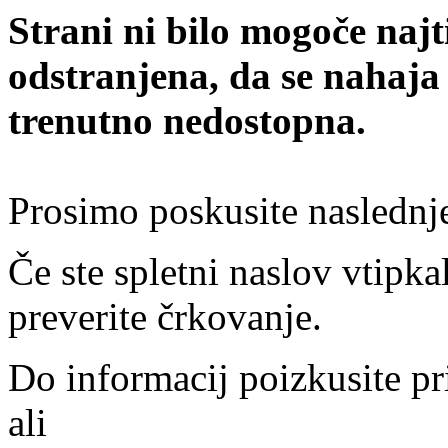
Strani ni bilo mogoče najt
odstranjena, da se nahaja
trenutno nedostopna.
Prosimo poskusite naslednj
Če ste spletni naslov vtipkal
preverite črkovanje.
Do informacij poizkusite pr
ali