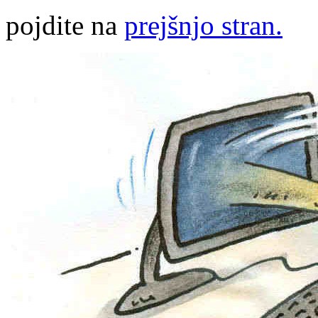
pojdite na
prejšnjo stran.