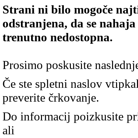
Strani ni bilo mogoče najt
odstranjena, da se nahaja
trenutno nedostopna.
Prosimo poskusite naslednj
Če ste spletni naslov vtipkal
preverite črkovanje.
Do informacij poizkusite pr
ali