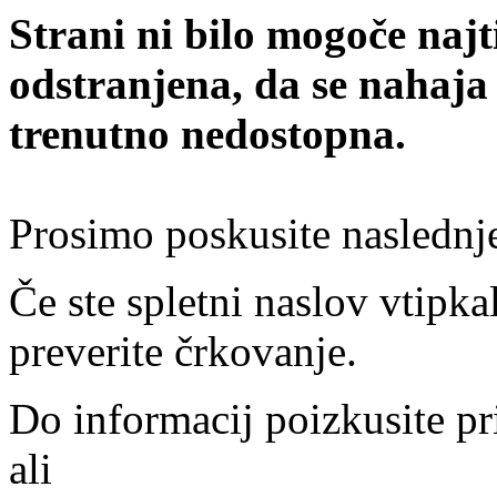
Strani ni bilo mogoče najt
odstranjena, da se nahaja
trenutno nedostopna.
Prosimo poskusite naslednj
Če ste spletni naslov vtipkal
preverite črkovanje.
Do informacij poizkusite pr
ali