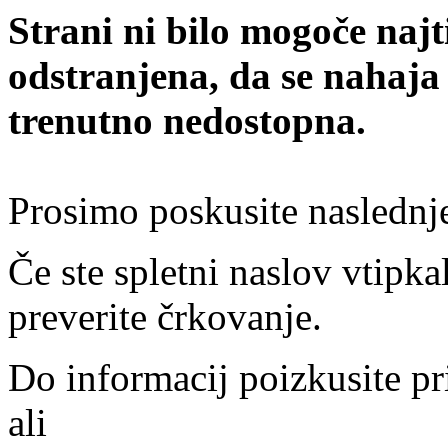
Strani ni bilo mogoče najt
odstranjena, da se nahaja
trenutno nedostopna.
Prosimo poskusite naslednj
Če ste spletni naslov vtipkal
preverite črkovanje.
Do informacij poizkusite pr
ali