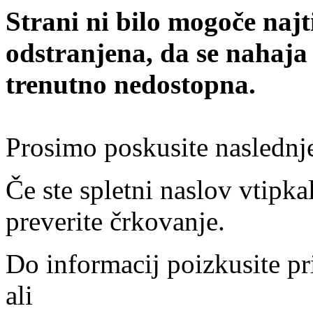
Strani ni bilo mogoče najt
odstranjena, da se nahaja
trenutno nedostopna.
Prosimo poskusite naslednj
Če ste spletni naslov vtipkal
preverite črkovanje.
Do informacij poizkusite pr
ali