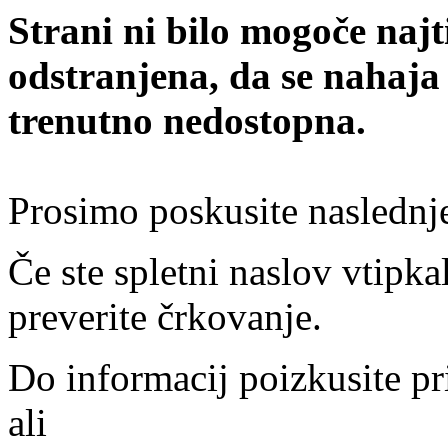
Strani ni bilo mogoče najt
odstranjena, da se nahaja
trenutno nedostopna.
Prosimo poskusite naslednj
Če ste spletni naslov vtipkal
preverite črkovanje.
Do informacij poizkusite pr
ali