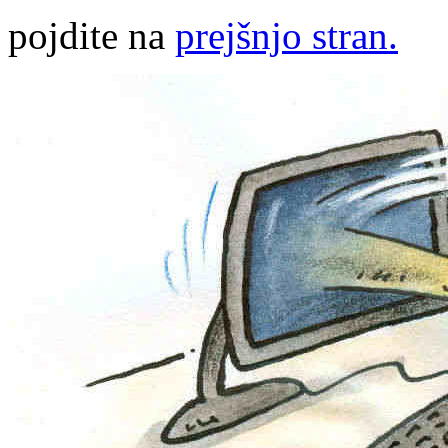
pojdite na
prejšnjo stran.