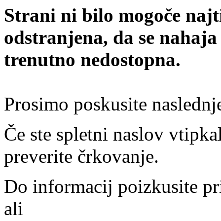
Strani ni bilo mogoče najt
odstranjena, da se nahaja
trenutno nedostopna.
Prosimo poskusite naslednj
Če ste spletni naslov vtipkal
preverite črkovanje.
Do informacij poizkusite pr
ali