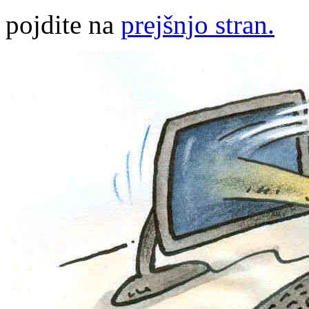
pojdite na
prejšnjo stran.