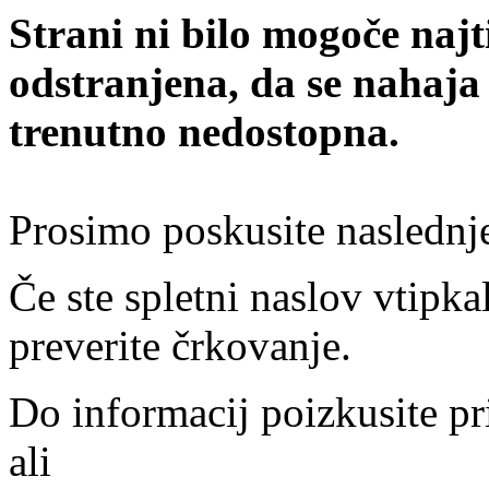
Strani ni bilo mogoče najt
odstranjena, da se nahaja
trenutno nedostopna.
Prosimo poskusite naslednj
Če ste spletni naslov vtipkal
preverite črkovanje.
Do informacij poizkusite pr
ali