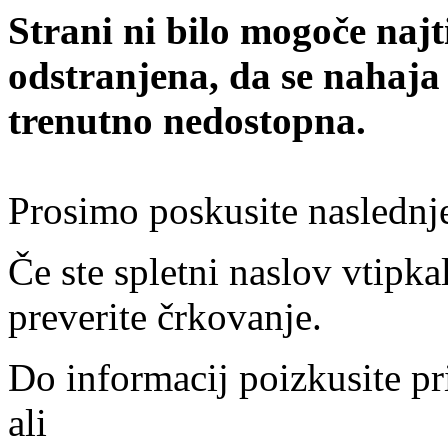
Strani ni bilo mogoče najt
odstranjena, da se nahaja
trenutno nedostopna.
Prosimo poskusite naslednj
Če ste spletni naslov vtipkal
preverite črkovanje.
Do informacij poizkusite pr
ali