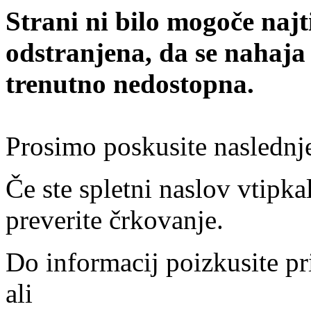
Strani ni bilo mogoče najt
odstranjena, da se nahaja
trenutno nedostopna.
Prosimo poskusite naslednj
Če ste spletni naslov vtipkal
preverite črkovanje.
Do informacij poizkusite pr
ali