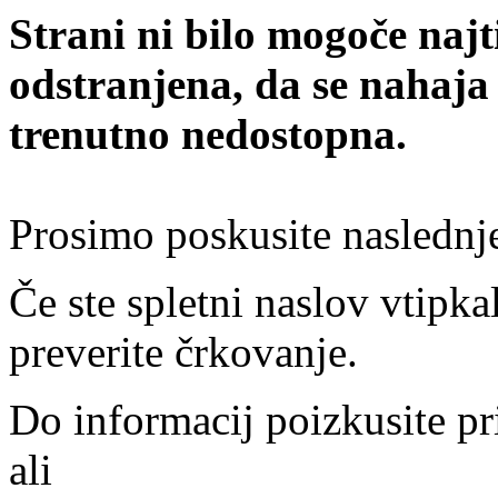
Strani ni bilo mogoče najt
odstranjena, da se nahaja
trenutno nedostopna.
Prosimo poskusite naslednj
Če ste spletni naslov vtipkal
preverite črkovanje.
Do informacij poizkusite pr
ali