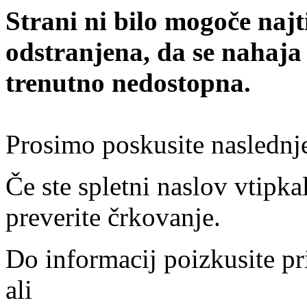
Strani ni bilo mogoče najt
odstranjena, da se nahaja
trenutno nedostopna.
Prosimo poskusite naslednj
Če ste spletni naslov vtipkal
preverite črkovanje.
Do informacij poizkusite pr
ali