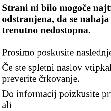
Strani ni bilo mogoče najt
odstranjena, da se nahaja
trenutno nedostopna.
Prosimo poskusite naslednj
Če ste spletni naslov vtipkal
preverite črkovanje.
Do informacij poizkusite pr
ali