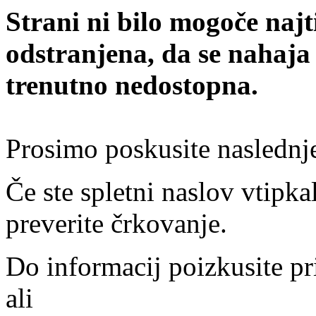
Strani ni bilo mogoče najt
odstranjena, da se nahaja
trenutno nedostopna.
Prosimo poskusite naslednj
Če ste spletni naslov vtipkal
preverite črkovanje.
Do informacij poizkusite pr
ali