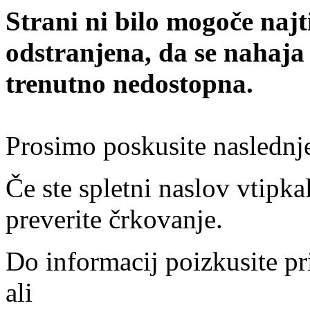
Strani ni bilo mogoče najt
odstranjena, da se nahaja
trenutno nedostopna.
Prosimo poskusite naslednj
Če ste spletni naslov vtipkal
preverite črkovanje.
Do informacij poizkusite pr
ali