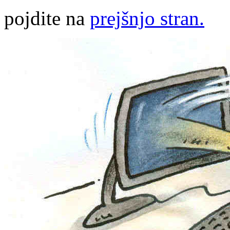
pojdite na
prejšnjo stran.