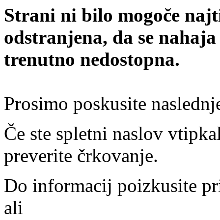
Strani ni bilo mogoče najt
odstranjena, da se nahaja
trenutno nedostopna.
Prosimo poskusite naslednj
Če ste spletni naslov vtipkal
preverite črkovanje.
Do informacij poizkusite pr
ali