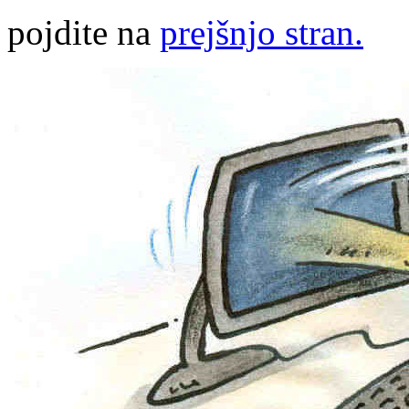
pojdite na
prejšnjo stran.