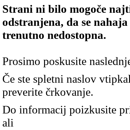
Strani ni bilo mogoče najt
odstranjena, da se nahaja
trenutno nedostopna.
Prosimo poskusite naslednj
Če ste spletni naslov vtipkal
preverite črkovanje.
Do informacij poizkusite pr
ali