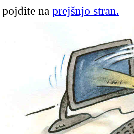
pojdite na
prejšnjo stran.