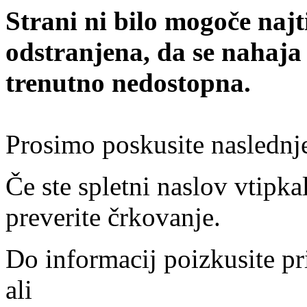
Strani ni bilo mogoče najt
odstranjena, da se nahaja
trenutno nedostopna.
Prosimo poskusite naslednj
Če ste spletni naslov vtipkal
preverite črkovanje.
Do informacij poizkusite pr
ali