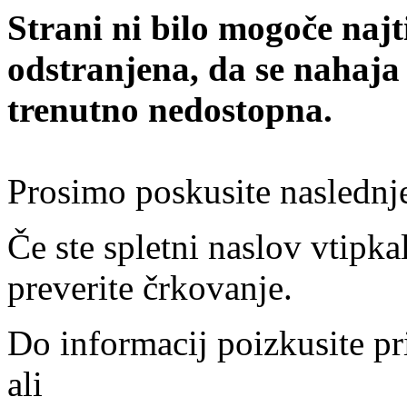
Strani ni bilo mogoče najt
odstranjena, da se nahaja
trenutno nedostopna.
Prosimo poskusite naslednj
Če ste spletni naslov vtipkal
preverite črkovanje.
Do informacij poizkusite pr
ali