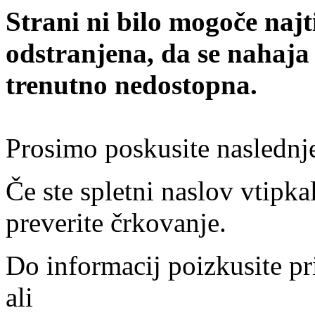
Strani ni bilo mogoče najt
odstranjena, da se nahaja
trenutno nedostopna.
Prosimo poskusite naslednj
Če ste spletni naslov vtipkal
preverite črkovanje.
Do informacij poizkusite pr
ali