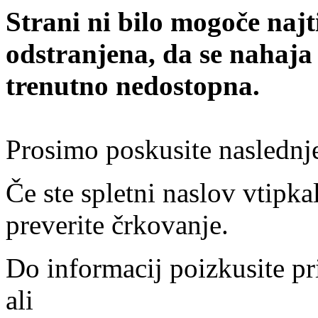
Strani ni bilo mogoče najt
odstranjena, da se nahaja
trenutno nedostopna.
Prosimo poskusite naslednj
Če ste spletni naslov vtipkal
preverite črkovanje.
Do informacij poizkusite pr
ali