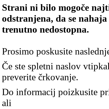
Strani ni bilo mogoče najt
odstranjena, da se nahaja
trenutno nedostopna.
Prosimo poskusite naslednj
Če ste spletni naslov vtipkal
preverite črkovanje.
Do informacij poizkusite pr
ali