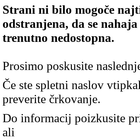
Strani ni bilo mogoče najt
odstranjena, da se nahaja
trenutno nedostopna.
Prosimo poskusite naslednj
Če ste spletni naslov vtipkal
preverite črkovanje.
Do informacij poizkusite pr
ali