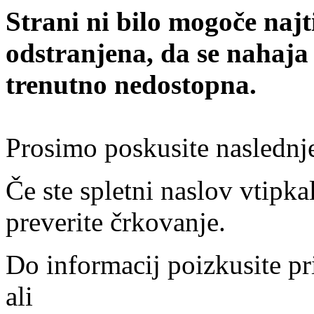
Strani ni bilo mogoče najt
odstranjena, da se nahaja
trenutno nedostopna.
Prosimo poskusite naslednj
Če ste spletni naslov vtipkal
preverite črkovanje.
Do informacij poizkusite pr
ali