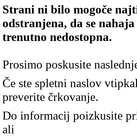
Strani ni bilo mogoče najt
odstranjena, da se nahaja
trenutno nedostopna.
Prosimo poskusite naslednj
Če ste spletni naslov vtipkal
preverite črkovanje.
Do informacij poizkusite pr
ali