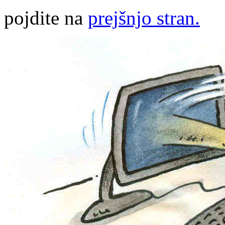
pojdite na
prejšnjo stran.