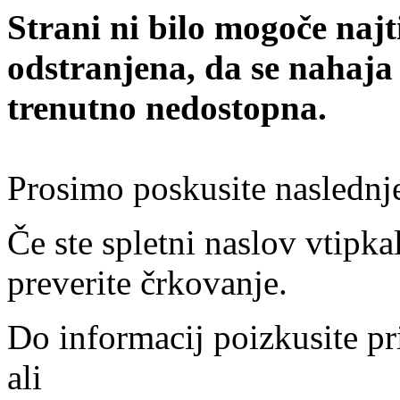
Strani ni bilo mogoče najt
odstranjena, da se nahaja
trenutno nedostopna.
Prosimo poskusite naslednj
Če ste spletni naslov vtipkal
preverite črkovanje.
Do informacij poizkusite pr
ali