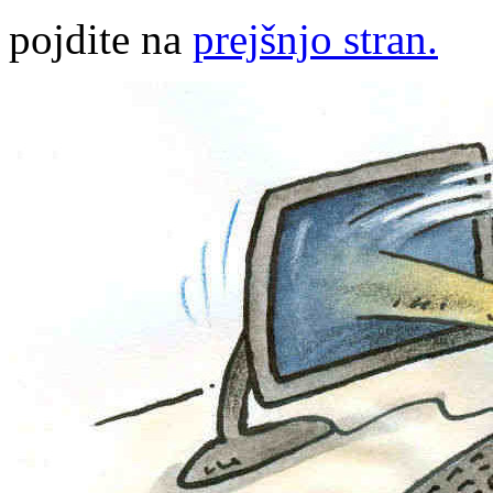
pojdite na
prejšnjo stran.