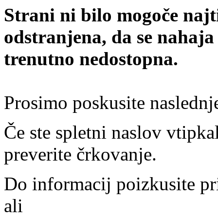
Strani ni bilo mogoče najt
odstranjena, da se nahaja
trenutno nedostopna.
Prosimo poskusite naslednj
Če ste spletni naslov vtipkal
preverite črkovanje.
Do informacij poizkusite pr
ali