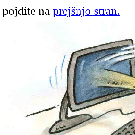
pojdite na
prejšnjo stran.