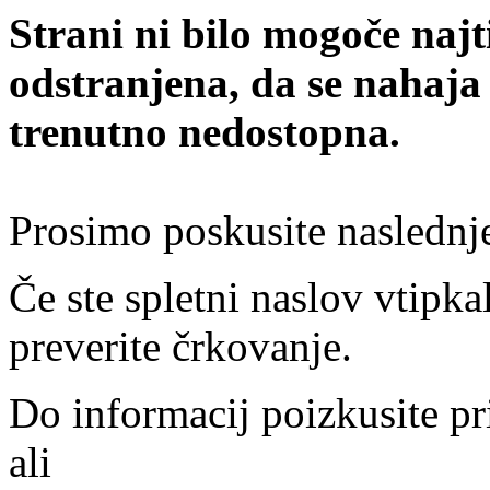
Strani ni bilo mogoče najt
odstranjena, da se nahaja
trenutno nedostopna.
Prosimo poskusite naslednj
Če ste spletni naslov vtipkal
preverite črkovanje.
Do informacij poizkusite pr
ali