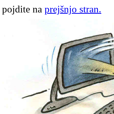
pojdite na
prejšnjo stran.