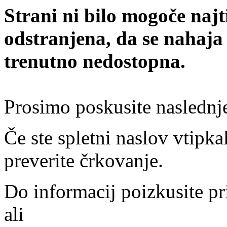
Strani ni bilo mogoče najt
odstranjena, da se nahaja
trenutno nedostopna.
Prosimo poskusite naslednj
Če ste spletni naslov vtipkal
preverite črkovanje.
Do informacij poizkusite pr
ali