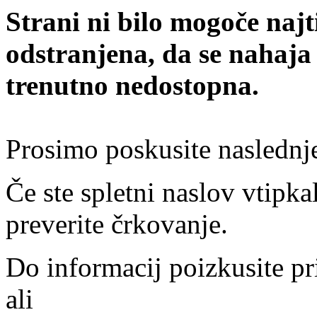
Strani ni bilo mogoče najt
odstranjena, da se nahaja
trenutno nedostopna.
Prosimo poskusite naslednj
Če ste spletni naslov vtipkal
preverite črkovanje.
Do informacij poizkusite pr
ali