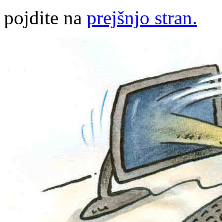
pojdite na
prejšnjo stran.