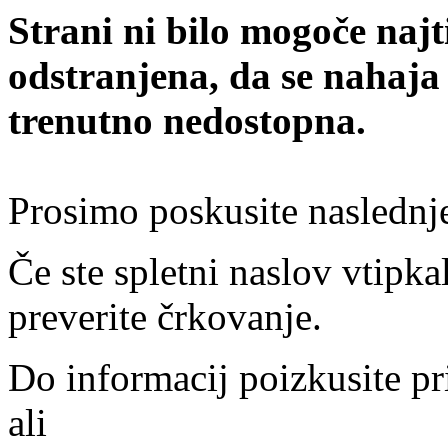
Strani ni bilo mogoče najt
odstranjena, da se nahaja
trenutno nedostopna.
Prosimo poskusite naslednj
Če ste spletni naslov vtipkal
preverite črkovanje.
Do informacij poizkusite pr
ali