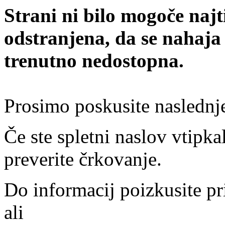
Strani ni bilo mogoče najt
odstranjena, da se nahaja
trenutno nedostopna.
Prosimo poskusite naslednj
Če ste spletni naslov vtipkal
preverite črkovanje.
Do informacij poizkusite pr
ali