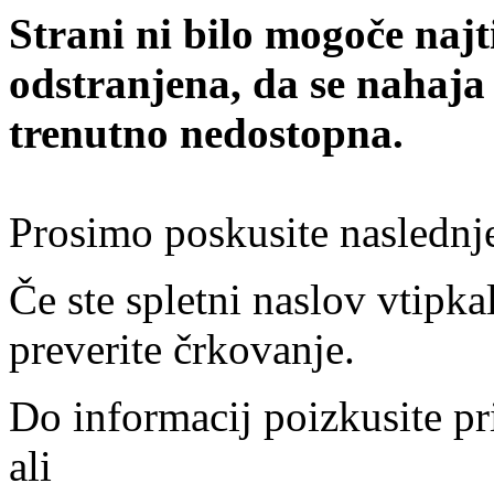
Strani ni bilo mogoče najt
odstranjena, da se nahaja
trenutno nedostopna.
Prosimo poskusite naslednj
Če ste spletni naslov vtipkal
preverite črkovanje.
Do informacij poizkusite pr
ali