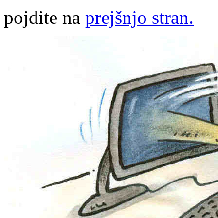
pojdite na
prejšnjo stran.