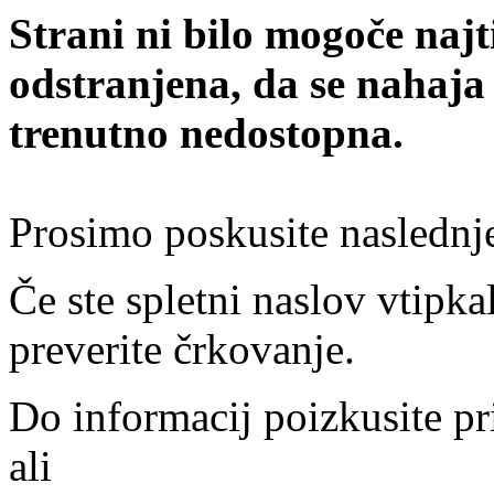
Strani ni bilo mogoče najt
odstranjena, da se nahaja
trenutno nedostopna.
Prosimo poskusite naslednj
Če ste spletni naslov vtipkal
preverite črkovanje.
Do informacij poizkusite pr
ali