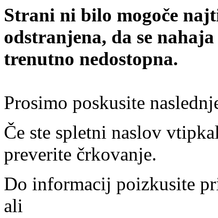
Strani ni bilo mogoče najt
odstranjena, da se nahaja
trenutno nedostopna.
Prosimo poskusite naslednj
Če ste spletni naslov vtipkal
preverite črkovanje.
Do informacij poizkusite pr
ali