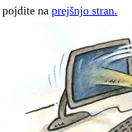
pojdite na
prejšnjo stran.