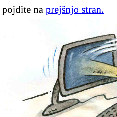
pojdite na
prejšnjo stran.