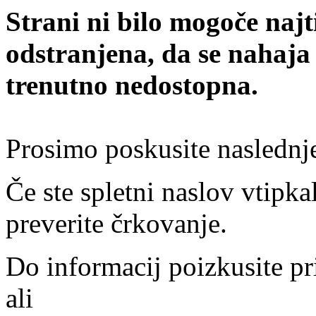
Strani ni bilo mogoče najt
odstranjena, da se nahaja
trenutno nedostopna.
Prosimo poskusite naslednj
Če ste spletni naslov vtipkal
preverite črkovanje.
Do informacij poizkusite pr
ali