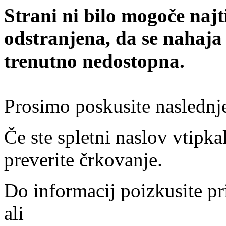
Strani ni bilo mogoče najt
odstranjena, da se nahaja
trenutno nedostopna.
Prosimo poskusite naslednj
Če ste spletni naslov vtipkal
preverite črkovanje.
Do informacij poizkusite pr
ali