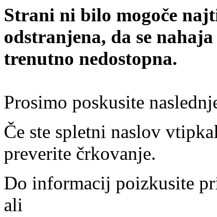
Strani ni bilo mogoče najt
odstranjena, da se nahaja
trenutno nedostopna.
Prosimo poskusite naslednj
Če ste spletni naslov vtipkal
preverite črkovanje.
Do informacij poizkusite pr
ali